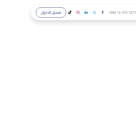
تسجيل الدخول
+966 14-510-521