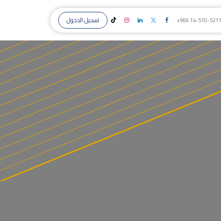
تسجيل الدخول
+966 14-510-521